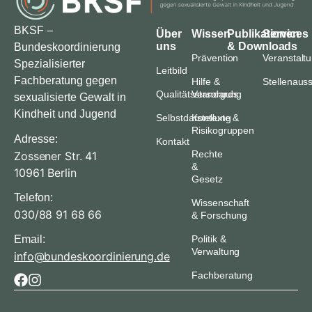
BKSF –
Über
Wissen
Publikationen
Services
uns
& Downloads
Bundeskoordinierung
Prävention
Veranstalt
Spezialisierter
Leitbild
Fachberatung gegen
Hilfe &
Stellenaus
Qualitätsstandards
Versorgung
sexualisierte Gewalt in
Kindheit und Jugend
Selbstdarstellung
Kontexte &
Risikogruppen
Adresse:
Kontakt
Rechte
Zossener Str. 41
&
10961 Berlin
Gesetz
Telefon:
Wissenschaft
030/88 91 68 66
& Forschung
Email:
Politik &
Verwaltung
info@bundeskoordinierung.de
Fachberatung