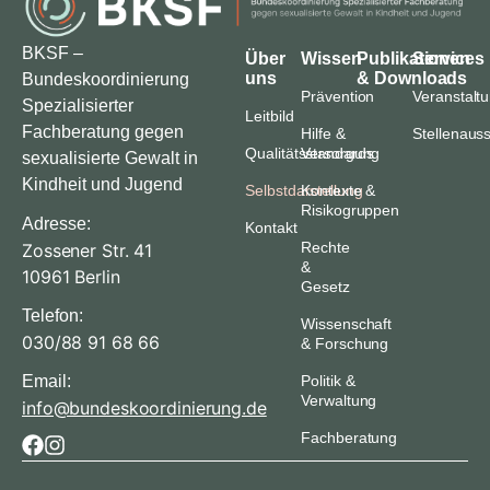
BKSF –
Über
Wissen
Publikationen
Services
uns
& Downloads
Bundeskoordinierung
Prävention
Veranstalt
Spezialisierter
Leitbild
Fachberatung gegen
Hilfe &
Stellenaus
Qualitätsstandards
Versorgung
sexualisierte Gewalt in
Kindheit und Jugend
Selbstdarstellung
Kontexte &
Risikogruppen
Adresse:
Kontakt
Rechte
Zossener Str. 41
&
10961 Berlin
Gesetz
Telefon:
Wissenschaft
030/88 91 68 66
& Forschung
Email:
Politik &
Verwaltung
info@bundeskoordinierung.de
Fachberatung