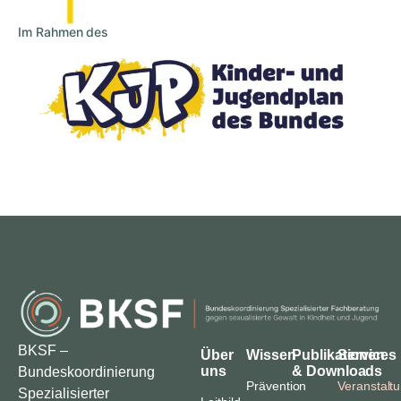
Im Rahmen des
BKSF –
Über
Wissen
Publikationen
Services
uns
& Downloads
Bundeskoordinierung
Prävention
Veranstalt
Spezialisierter