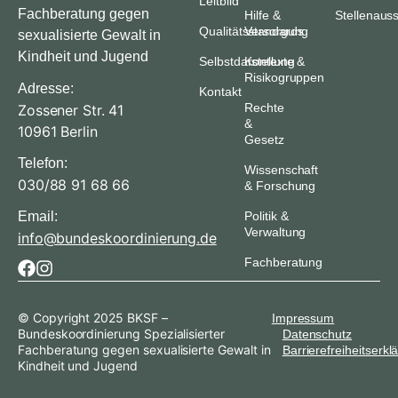
Leitbild
Fachberatung gegen
Hilfe &
Stellenaus
Qualitätsstandards
Versorgung
sexualisierte Gewalt in
Kindheit und Jugend
Selbstdarstellung
Kontexte &
Risikogruppen
Adresse:
Kontakt
Rechte
Zossener Str. 41
&
10961 Berlin
Gesetz
Telefon:
Wissenschaft
030/88 91 68 66
& Forschung
Email:
Politik &
Verwaltung
info@bundeskoordinierung.de
Fachberatung
© Copyright 2025 BKSF –
Impressum
Bundeskoordinierung Spezialisierter
Datenschutz
Fachberatung gegen sexualisierte Gewalt in
Barrierefreiheitserkl
Kindheit und Jugend