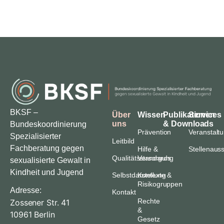
BKSF –
Über
Wissen
Publikationen
Services
uns
& Downloads
Bundeskoordinierung
Prävention
Veranstalt
Spezialisierter
Leitbild
Fachberatung gegen
Hilfe &
Stellenaus
Qualitätsstandards
Versorgung
sexualisierte Gewalt in
Kindheit und Jugend
Selbstdarstellung
Kontexte &
Risikogruppen
Adresse:
Kontakt
Rechte
Zossener Str. 41
&
10961 Berlin
Gesetz