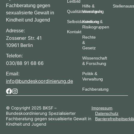
Leitbild
Fachberatung gegen
Hilfe &
Stellenaus
Qualitätsstandards
Versorgung
sexualisierte Gewalt in
Kindheit und Jugend
Selbstdarstellung
Kontexte &
Risikogruppen
Adresse:
Kontakt
Rechte
Zossener Str. 41
&
10961 Berlin
Gesetz
Telefon:
Wissenschaft
030/88 91 68 66
& Forschung
Email:
Politik &
Verwaltung
info@bundeskoordinierung.de
Fachberatung
© Copyright 2025 BKSF –
Impressum
Bundeskoordinierung Spezialisierter
Datenschutz
Fachberatung gegen sexualisierte Gewalt in
Barrierefreiheitserkl
Kindheit und Jugend