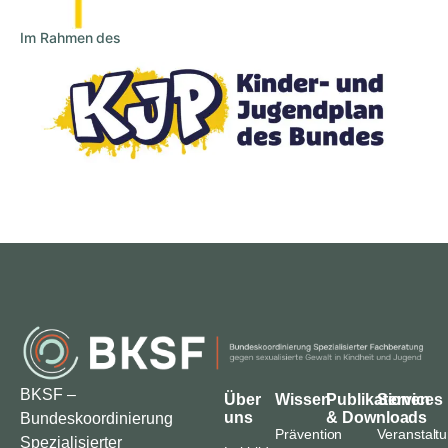
Im Rahmen des
BKSF –
Über
Wissen
Publikationen
Services
uns
& Downloads
Bundeskoordinierung
Prävention
Veranstalt
Spezialisierter