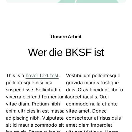
Unsere Arbeit
Wer die BKSF ist​
This is a
hover text test
.
Vestibulum pellentesque
pellentesque nisi nisi
gravida mauris tristique
suspendisse. Sollicitudin
duis. Cras tincidunt libero
viverra eleifend fermentum
laoreet iaculis. Orci
vitae diam. Pretium nibh
commodo nulla et ante
enim ultricies in est massa
vitae amet. Donec
adipiscing nibh. Vulputate
consectetur at risus quis
sit id mauris commodo sit
amet diam imperdiet
ipsum sit. Rhoncus lacus
ultrices tristique. Libero