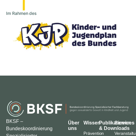
Im Rahmen des
BKSF –
Über
Wissen
Publikationen
Services
uns
& Downloads
Bundeskoordinierung
Prävention
Veranstalt
Spezialisierter