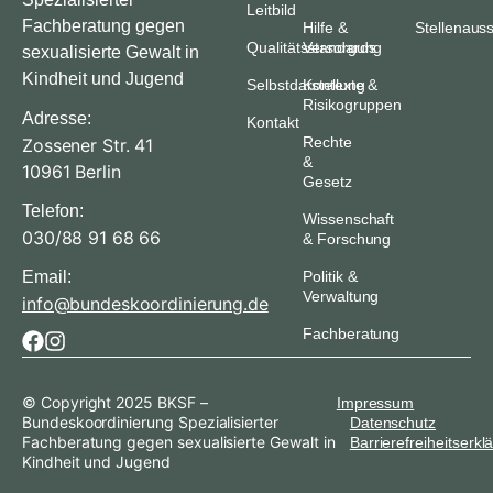
Leitbild
Fachberatung gegen
Hilfe &
Stellenaus
Qualitätsstandards
Versorgung
sexualisierte Gewalt in
Kindheit und Jugend
Selbstdarstellung
Kontexte &
Risikogruppen
Adresse:
Kontakt
Rechte
Zossener Str. 41
&
10961 Berlin
Gesetz
Telefon:
Wissenschaft
030/88 91 68 66
& Forschung
Email:
Politik &
Verwaltung
info@bundeskoordinierung.de
Fachberatung
© Copyright 2025 BKSF –
Impressum
Bundeskoordinierung Spezialisierter
Datenschutz
Fachberatung gegen sexualisierte Gewalt in
Barrierefreiheitserkl
Kindheit und Jugend